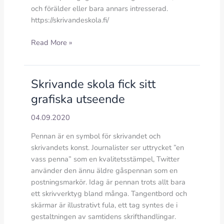
och förälder eller bara annars intresserad.
https://skrivandeskola.fi/
Skrivande
Read More »
skola
lanserar
sin
Skrivande skola fick sitt
hemsida!
grafiska utseende
04.09.2020
Pennan är en symbol för skrivandet och
skrivandets konst. Journalister ser uttrycket ”en
vass penna” som en kvalitetsstämpel, Twitter
använder den ännu äldre gåspennan som en
postningsmarkör. Idag är pennan trots allt bara
ett skrivverktyg bland många. Tangentbord och
skärmar är illustrativt fula, ett tag syntes de i
gestaltningen av samtidens skrifthandlingar.