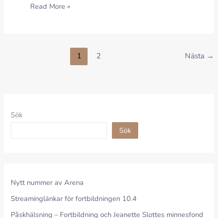
Nytt
Read More »
läsår!
Ny
styrelse!
1
2
Nästa
→
Sök
Sök
Nytt nummer av Arena
Streaminglänkar för fortbildningen 10.4
Påskhälsning – Fortbildning och Jeanette Slottes minnesfond