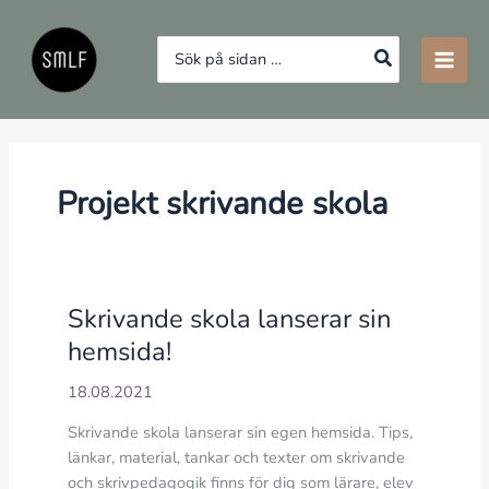
Hoppa
till
Search
innehåll
for:
Projekt skrivande skola
Skrivande skola lanserar sin
hemsida!
18.08.2021
Skrivande skola lanserar sin egen hemsida. Tips,
länkar, material, tankar och texter om skrivande
och skrivpedagogik finns för dig som lärare, elev