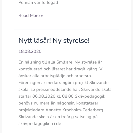
Pennan var förlegad
Skrivande
Read More »
skola
fick
sitt
Nytt läsår! Ny styrelse!
grafiska
utseende
18.08.2020
En hälsning till alla Smlf:are: Ny styrelse är
konstituerad och läsåret har dragit igång. Vi
önskar alla arbetsglädje och arbetsro.
Föreningen är medarrangör i projekt Skrivande
skola, se pressmeddelande här: Skrivande skola
startar 06.08.2020 kl. 08:00 Skrivpedagogik
behövs nu mera än någonsin, konstaterar
projektledare Annette Kronholm-Cederberg.
Skrivande skola är en treårig satsning på
skrivpedagogiken i de