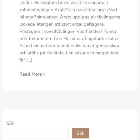
Under Helsingfors bokmässa fick vinnarna i
kolumntävlingen Argh? och novelltävlingen Vad
händer? sina priser. Årets upplaga av tävlingarna
lockade återigen ett stort antal deltagare.
Pristagare i novelltävlingen Vad händer? Första
pris Taxametern Linn Heinänen, Lagstads skola i
Esbo I vinnartexten undersöks temat gemenskap
och ställs på sin ände. I en säker och mogen text
får […]
Kolumnister
Read More »
och
novellister
premierades
under
Helsingfors
bokmässa
Sök
24.10.2025
Sök