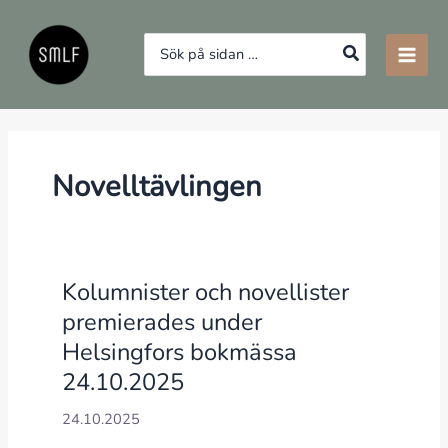
Hoppa
till
Search
innehåll
for:
Novelltävlingen
Kolumnister och novellister
premierades under
Helsingfors bokmässa
24.10.2025
24.10.2025