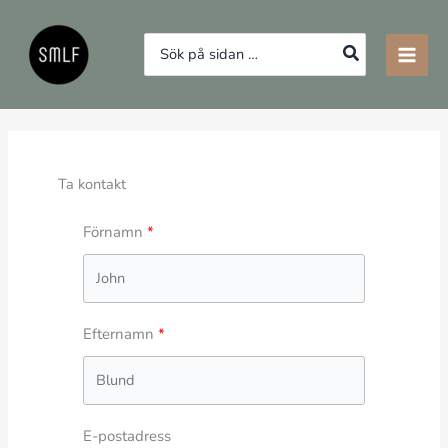
Hoppa
till
Search
innehåll
for:
Ta kontakt
Förnamn
Efternamn
E-postadress