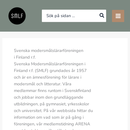
Hoppa
till
Search
innehåll
for:
Svenska modersmålslärarföreningen
i Finland r.f.
Svenska Modersmålslärarföreningen i
Finland r.f. (SMLF) grundades år 1957
och är en ämnesförening för lärare i
modersmål och litteratur. Våra
medlemmar finns runtom i Svenskfinland
och jobbar inom den grundläggande
utbildningen, på gymnasiet, yrkesskolor
och universitet. På vår webbsida hittar du
information om vad som är på gång i
föreningen, vår medlemstidning ARENA