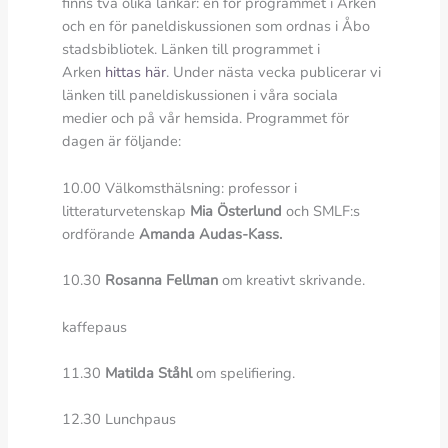
finns två olika länkar: en för programmet i Arken
och en för paneldiskussionen som ordnas i Åbo
stadsbibliotek. Länken till programmet i
Arken
hittas här
. Under nästa vecka publicerar vi
länken till paneldiskussionen i våra sociala
medier och på vår hemsida. Programmet för
dagen är följande:
10.00 Välkomsthälsning: professor i
litteraturvetenskap
Mia
Österlund
och SMLF:s
ordförande
Amanda Audas-Kass
.
10.30
Rosanna Fellman
om kreativt skrivande.
kaffepaus
11.30
Matilda Ståhl
om spelifiering.
12.30 Lunchpaus