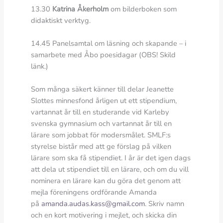
13.30
Katrina Åkerholm
om bilderboken som
didaktiskt verktyg.
14.45 Panelsamtal om läsning och skapande – i
samarbete med Åbo poesidagar (OBS! Skild
länk.)
Som många säkert känner till delar Jeanette
Slottes minnesfond årligen ut ett stipendium,
vartannat år till en studerande vid Karleby
svenska gymnasium och vartannat år till en
lärare som jobbat för modersmålet. SMLF:s
styrelse bistår med att ge förslag på vilken
lärare som ska få stipendiet. I år är det igen dags
att dela ut stipendiet till en lärare, och om du vill
nominera en lärare kan du göra det genom att
mejla föreningens ordförande Amanda
på
amanda.audas.kass@gmail.com
. Skriv namn
och en kort motivering i mejlet, och skicka din