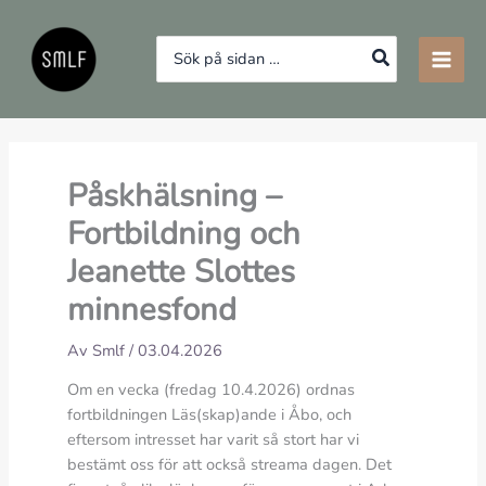
Hoppa
till
Search
innehåll
for:
Påskhälsning –
Fortbildning och
Jeanette Slottes
minnesfond
Av
Smlf
/
03.04.2026
Om en vecka (fredag 10.4.2026) ordnas
fortbildningen Läs(skap)ande i Åbo, och
eftersom intresset har varit så stort har vi
bestämt oss för att också streama dagen. Det