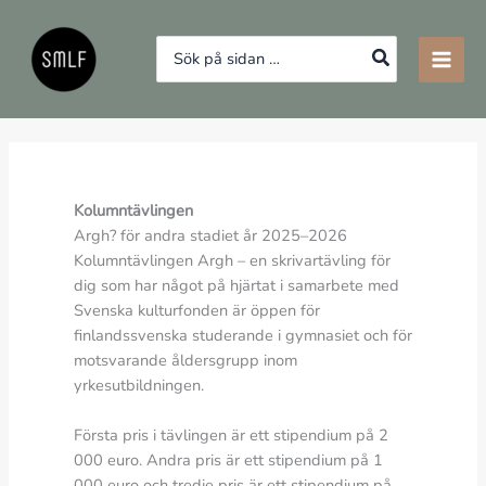
Hoppa
till
Search
innehåll
for:
Kolumntävlingen
Argh? för andra stadiet år 2025–2026
Kolumntävlingen Argh – en skrivartävling för
dig som har något på hjärtat i samarbete med
Svenska kulturfonden är öppen för
finlandssvenska studerande i gymnasiet och för
motsvarande åldersgrupp inom
yrkesutbildningen.
Första pris i tävlingen är ett stipendium på 2
000 euro. Andra pris är ett stipendium på 1
000 euro och tredje pris är ett stipendium på