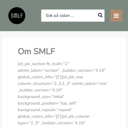
Hoppa
till
Search
innehåll
for:
Om SMLF
[et_pb_section fb_built=”1″
admin_label=”section” _builder_version=”4.16″
global_colors_info=”{}”][et_pb_row
column_structure=”2_3,1_3″ admin_label=”row”
_builder_version=”4.16″
background_size=”initial”
background_position=”top_left”
background_repeat=”repeat”
global_colors_info=”{}”][et_pb_column
type=”2_3″ _builder_version=”4.16″