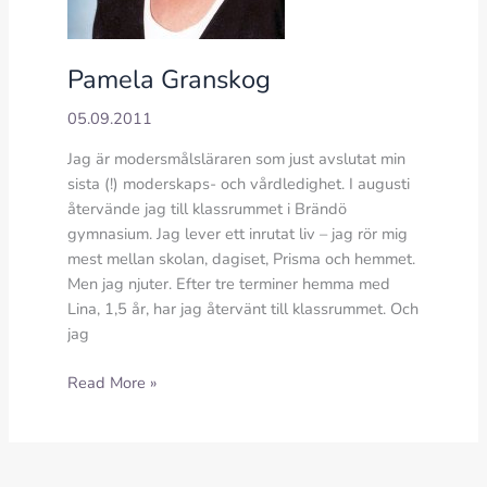
Pamela Granskog
05.09.2011
Jag är modersmålsläraren som just avslutat min
sista (!) moderskaps- och vårdledighet. I augusti
återvände jag till klassrummet i Brändö
gymnasium. Jag lever ett inrutat liv – jag rör mig
mest mellan skolan, dagiset, Prisma och hemmet.
Men jag njuter. Efter tre terminer hemma med
Lina, 1,5 år, har jag återvänt till klassrummet. Och
jag
Pamela
Read More »
Granskog