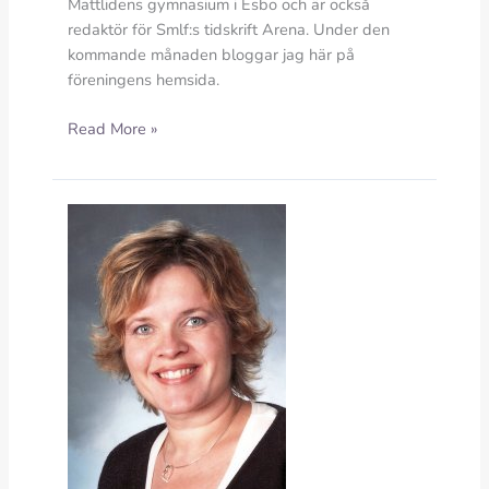
Mattlidens gymnasium i Esbo och är också
redaktör för Smlf:s tidskrift Arena. Under den
kommande månaden bloggar jag här på
föreningens hemsida.
Katarina
Read More »
von
Numers-
Ekman