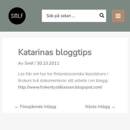
Hoppa
till
Search
innehåll
for:
Katarinas bloggtips
Av
Smlf
/
30.10.2011
Läs här om hur tre finlandssvenska klasslärare i
årskurs två dokumenterar sitt arbete i en blogg:
http://www.frokentystiklassen.blogspot.com/
←
Föregående Inlägg
Nästa Inlägg
→