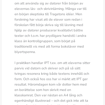
om att använda sig av datorer från början av
elevernas läs- och skrivinlärning. Många var till
en början skeptiska till Tragetons idéer. Men
forskning har visat att de elever som redan i
förskolan fått börja skriva sig till läsning med
hjälp av datorer producerar kvalitativt bättre
texter och t.o.m. har prydligare handstil i andra
klass än kontrollgruppen, som börjat på
traditionellt vis med att forma bokstäver med
blyertspenna.
I praktiken handlar IPT t.ex. om att eleverna sitter
parvis vid datorn och skriver och på så sätt
tvingas resonera kring både textens innehåll och
form. Och också hos oss har vi märkt att IPT ger
resultat. Häromdagen kom vår dotter hem med
en berättelse som hon skrivit med en
klasskamrat. Den var nästan en A4 lång och
egenhändigt illustrerad – och det gick inte att ta