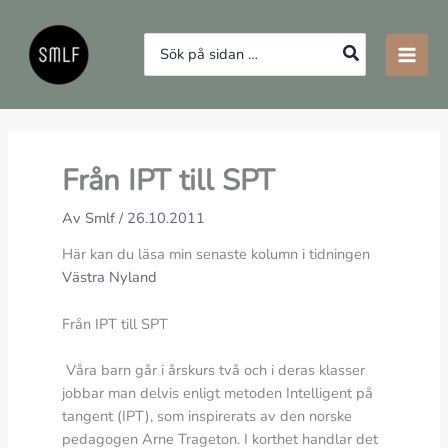
Hoppa
till
Search
innehåll
for:
Från IPT till SPT
Av
Smlf
/
26.10.2011
Här kan du läsa min senaste kolumn i tidningen
Västra Nyland
Från IPT till SPT
Våra barn går i årskurs två och i deras klasser
jobbar man delvis enligt metoden Intelligent på
tangent (IPT), som inspirerats av den norske
pedagogen Arne Trageton. I korthet handlar det