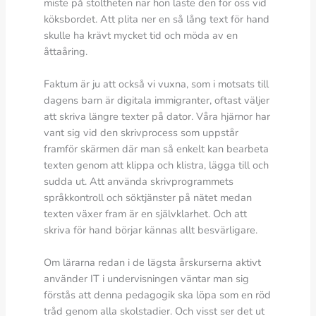
miste på stoltheten när hon läste den för oss vid
köksbordet. Att plita ner en så lång text för hand
skulle ha krävt mycket tid och möda av en
åttaåring.
Faktum är ju att också vi vuxna, som i motsats till
dagens barn är digitala immigranter, oftast väljer
att skriva längre texter på dator. Våra hjärnor har
vant sig vid den skrivprocess som uppstår
framför skärmen där man så enkelt kan bearbeta
texten genom att klippa och klistra, lägga till och
sudda ut. Att använda skrivprogrammets
språkkontroll och söktjänster på nätet medan
texten växer fram är en självklarhet. Och att
skriva för hand börjar kännas allt besvärligare.
Om lärarna redan i de lägsta årskurserna aktivt
använder IT i undervisningen väntar man sig
förstås att denna pedagogik ska löpa som en röd
tråd genom alla skolstadier. Och visst ser det ut