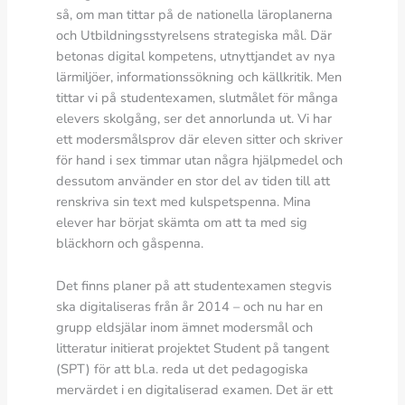
så, om man tittar på de nationella läroplanerna
och Utbildningsstyrelsens strategiska mål. Där
betonas digital kompetens, utnyttjandet av nya
lärmiljöer, informationssökning och källkritik. Men
tittar vi på studentexamen, slutmålet för många
elevers skolgång, ser det annorlunda ut. Vi har
ett modersmålsprov där eleven sitter och skriver
för hand i sex timmar utan några hjälpmedel och
dessutom använder en stor del av tiden till att
renskriva sin text med kulspetspenna. Mina
elever har börjat skämta om att ta med sig
bläckhorn och gåspenna.
Det finns planer på att studentexamen stegvis
ska digitaliseras från år 2014 – och nu har en
grupp eldsjälar inom ämnet modersmål och
litteratur initierat projektet Student på tangent
(SPT) för att bl.a. reda ut det pedagogiska
mervärdet i en digitaliserad examen. Det är ett