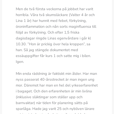
Men de två första veckorna på jobbet har varit
horribla. Våra två skumsläckare (Valter 4 år och
Lina 1 år) har hunnit med febet, förkylning,
öroninflammation och nån sorts maginfluensa till
följd av förkylning. Och efter 1,5 friska
dagisdagar ringde Linas egenvårdare i går kl
10.30. ”Hon är prickig över hela kroppen”, sa
han. Så jag stängde dokumentet med
essäuppgifter får kurs 1 och satte mig i bilen.
Igen.
Min enda räddning är faktiskt min ålder. Har man
nyss passerat 40-årsstrecket är man ingen ung
mor. Däremot har man en hel del yrkeserfarenhet
i bagaget. Och den erfarenheten är min livlina
(inklusive släktingar som ställer upp och
barnvaktar) när tiden för planering sätts på
sparlåga. Hade jag varit 25 och nybliven lärare