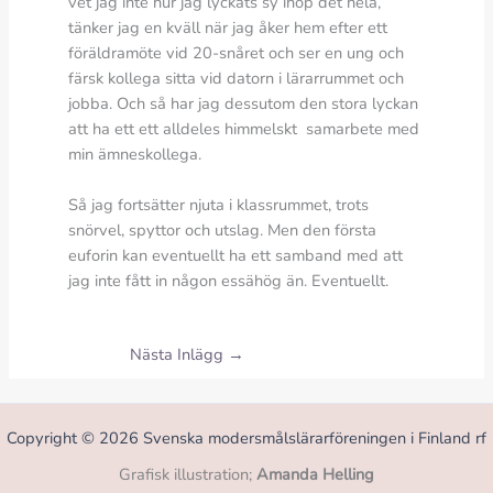
vet jag inte hur jag lyckats sy ihop det hela,
tänker jag en kväll när jag åker hem efter ett
föräldramöte vid 20-snåret och ser en ung och
färsk kollega sitta vid datorn i lärarrummet och
jobba. Och så har jag dessutom den stora lyckan
att ha ett ett alldeles himmelskt samarbete med
min ämneskollega.
Så jag fortsätter njuta i klassrummet, trots
snörvel, spyttor och utslag. Men den första
euforin kan eventuellt ha ett samband med att
jag inte fått in någon essähög än. Eventuellt.
Nästa Inlägg
→
Copyright © 2026 Svenska modersmålslärarföreningen i Finland rf
Grafisk illustration;
Amanda Helling