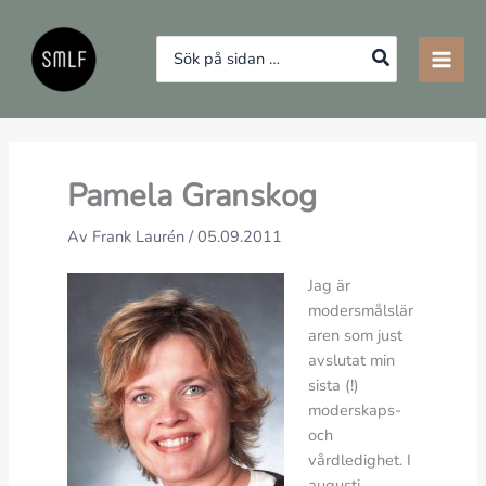
Hoppa
till
Search
innehåll
for:
Pamela Granskog
Av
Frank Laurén
/
05.09.2011
Jag är
modersmålslär
aren som just
avslutat min
sista (!)
moderskaps-
och
vårdledighet. I
augusti