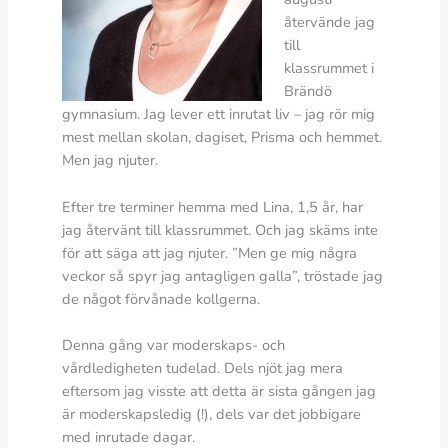
återvände jag
till
klassrummet i
Brändö
gymnasium. Jag lever ett inrutat liv – jag rör mig
mest mellan skolan, dagiset, Prisma och hemmet.
Men jag njuter.
Efter tre terminer hemma med Lina, 1,5 år, har
jag återvänt till klassrummet. Och jag skäms inte
för att säga att jag njuter. ”Men ge mig några
veckor så spyr jag antagligen galla”, tröstade jag
de något förvånade kollgerna.
Denna gång var moderskaps- och
vårdledigheten tudelad. Dels njöt jag mera
eftersom jag visste att detta är sista gången jag
är moderskapsledig (!), dels var det jobbigare
med inrutade dagar.