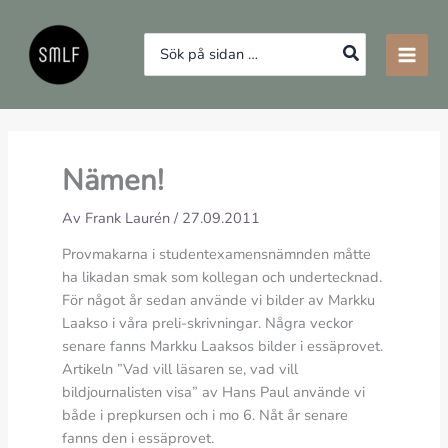
Hoppa
till
Search
innehåll
for:
Nämen!
Av
Frank Laurén
/
27.09.2011
Provmakarna i studentexamensnämnden måtte
ha likadan smak som kollegan och undertecknad.
För något år sedan använde vi bilder av Markku
Laakso i våra preli-skrivningar. Några veckor
senare fanns Markku Laaksos bilder i essäprovet.
Artikeln ”Vad vill läsaren se, vad vill
bildjournalisten visa” av Hans Paul använde vi
både i prepkursen och i mo 6. Nåt år senare
fanns den i essäprovet.