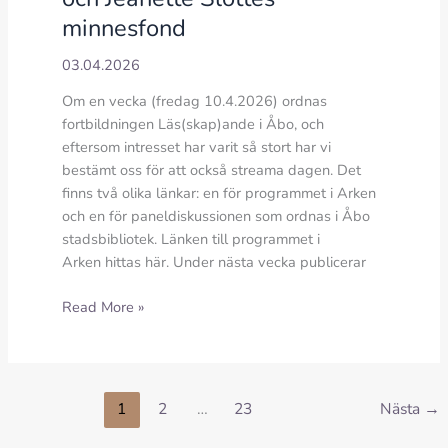
minnesfond
03.04.2026
Om en vecka (fredag 10.4.2026) ordnas
fortbildningen Läs(skap)ande i Åbo, och
eftersom intresset har varit så stort har vi
bestämt oss för att också streama dagen. Det
finns två olika länkar: en för programmet i Arken
och en för paneldiskussionen som ordnas i Åbo
stadsbibliotek. Länken till programmet i
Arken hittas här. Under nästa vecka publicerar
Påskhälsning
Read More »
–
Fortbildning
och
Jeanette
1
2
…
23
Nästa
→
Slottes
minnesfond