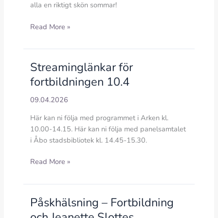
alla en riktigt skön sommar!
Nytt
Read More »
nummer
av
Arena
Streaminglänkar för
fortbildningen 10.4
09.04.2026
Här kan ni följa med programmet i Arken kl.
10.00-14.15. Här kan ni följa med panelsamtalet
i Åbo stadsbibliotek kl. 14.45-15.30.
Streaminglänkar
Read More »
för
fortbildningen
10.4
Påskhälsning – Fortbildning
och Jeanette Slottes