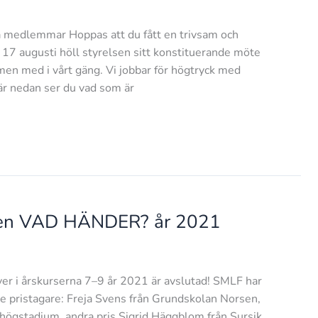
åra medlemmar Hoppas att du fått en trivsam och
n 17 augusti höll styrelsen sitt konstituerande möte
en med i vårt gäng. Vi jobbar för högtryck med
Här nedan ser du vad som är
ngen VAD HÄNDER? år 2021
r i årskurserna 7–9 år 2021 är avslutad! SMLF har
de pristagare: Freja Svens från Grundskolan Norsen,
 högstadium, andra pris Sigrid Häggblom från Sursik