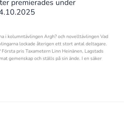
ster premierades under
24.10.2025
na i kolumntävlingen Argh? och novelltävlingen Vad
vlingarna lockade återigen ett stort antal deltagare.
? Första pris Taxametern Linn Heinänen, Lagstads
emat gemenskap och ställs på sin ände. I en säker