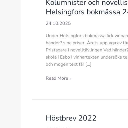
Kolumnister och novelli
Helsingfors bokmässa 
24.10.2025
Under Helsingfors bokmässa fick vinnar
händer? sina priser. Årets upplaga av tä
Pristagare i novelltävlingen Vad händer
skola i Esbo I vinnartexten undersöks t
och mogen text får […]
Kolumnister
Read More »
och
novellister
premierades
under
Helsingfors
Höstbrev 2022
bokmässa