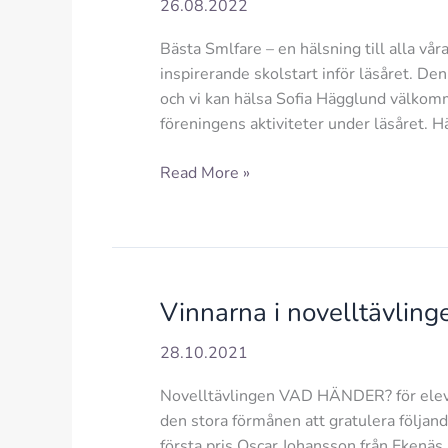
24.10.2025
26.08.2022
Bästa Smlfare – en hälsning till alla v
inspirerande skolstart inför läsåret. De
och vi kan hälsa Sofia Hägglund välkomm
föreningens aktiviteter under läsåret. 
Höstbrev
Read More »
2022
Vinnarna i novelltävli
28.10.2021
Novelltävlingen VAD HÄNDER? för eleve
den stora förmånen att gratulera följan
första pris Oscar Johansson från Ekenäs