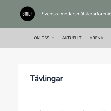
Hoppa
till
Svenska modersmålslärarförening
innehåll
OM OSS
AKTUELLT
ARENA
Tävlingar