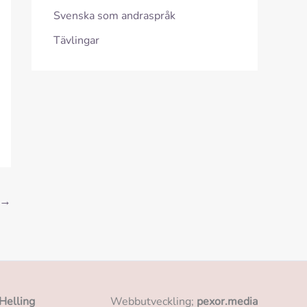
Svenska som andraspråk
Tävlingar
→
Helling
Webbutveckling;
pexor.media