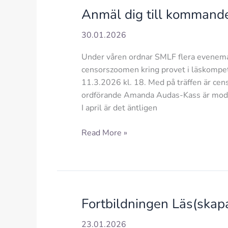
18.00
Anmäl dig till kommand
30.01.2026
Under våren ordnar SMLF flera evenema
censorszoomen kring provet i läskompe
11.3.2026 kl. 18. Med på träffen är cen
ordförande Amanda Audas-Kass är moder
I april är det äntligen
Anmäl
Read More »
dig
till
kommande
evenemang!
Fortbildningen Läs(ska
23.01.2026