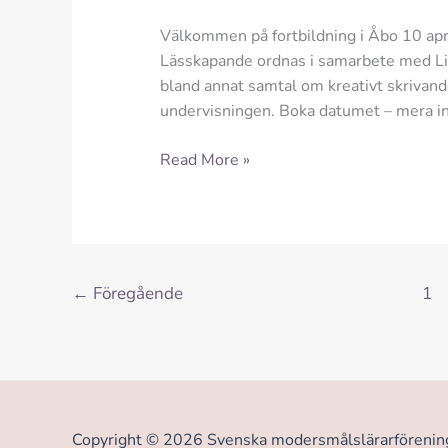
Välkommen på fortbildning i Åbo 10 apr
Lässkapande ordnas i samarbete med Li
bland annat samtal om kreativt skrivand
undervisningen. Boka datumet – mera inf
Fortbildningen
Read More »
Läs(skapa)nde
10.4.2026
←
Föregående
1
Copyright © 2026 Svenska modersmålslärarföreninge