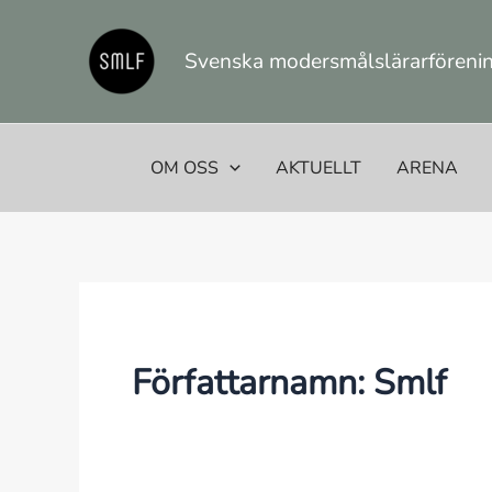
Hoppa
till
Svenska modersmålslärarförening
innehåll
OM OSS
AKTUELLT
ARENA
Författarnamn: Smlf