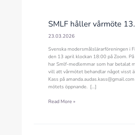
SMLF håller vårmöte 13.
23.03.2026
Svenska modersmålslärarföreningen i Fi
den 13 april klockan 18:00 på Zoom. På
har Smlf-medlemmar som har betalat m
vill att vårmötet behandlar något viss
Kass på amanda.audas.kass@gmail.com oc
mötets öppnande. […]
SMLF
Read More »
håller
vårmöte
13.4.2026
kl.