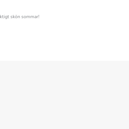
riktigt skön sommar!