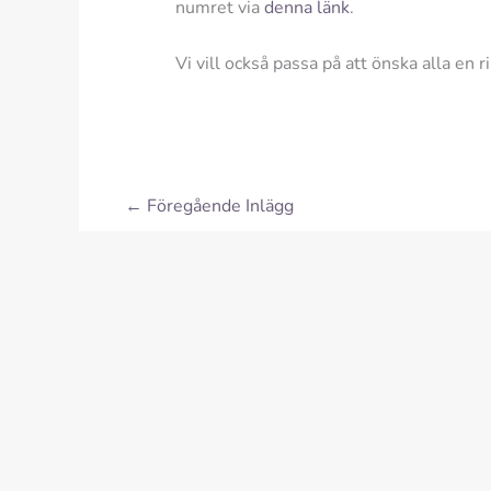
numret via
denna länk
.
Vi vill också passa på att önska alla en 
←
Föregående Inlägg