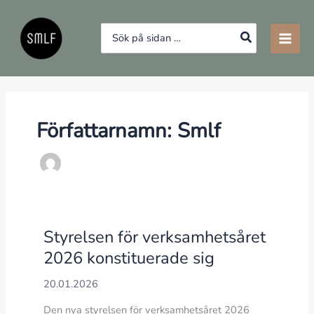
Hoppa
till
Search
innehåll
for:
Författarnamn: Smlf
Styrelsen för verksamhetsåret
2026 konstituerade sig
20.01.2026
Den nya styrelsen för verksamhetsåret 2026