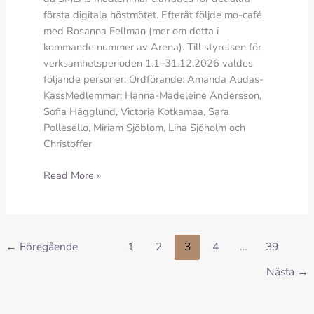
första digitala höstmötet. Efteråt följde mo-café
med Rosanna Fellman (mer om detta i
kommande nummer av Arena). Till styrelsen för
verksamhetsperioden 1.1–31.12.2026 valdes
följande personer: Ordförande: Amanda Audas-
KassMedlemmar: Hanna-Madeleine Andersson,
Sofia Hägglund, Victoria Kotkamaa, Sara
Pollesello, Miriam Sjöblom, Lina Sjöholm och
Christoffer
Historiskt
Read More »
höstmöte
och
häftiga
historier
←
Föregående
1
2
3
4
…
39
Nästa
→