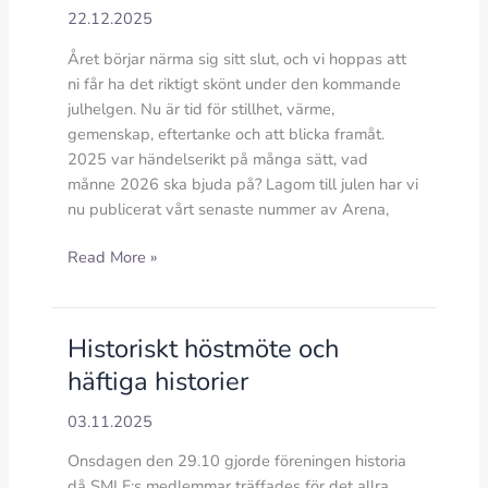
22.12.2025
Året börjar närma sig sitt slut, och vi hoppas att
ni får ha det riktigt skönt under den kommande
julhelgen. Nu är tid för stillhet, värme,
gemenskap, eftertanke och att blicka framåt.
2025 var händelserikt på många sätt, vad
månne 2026 ska bjuda på? Lagom till julen har vi
nu publicerat vårt senaste nummer av Arena,
En
Read More »
julhälsning
och
nyaste
Historiskt höstmöte och
numret
häftiga historier
av
Arena
03.11.2025
ute
Onsdagen den 29.10 gjorde föreningen historia
då SMLF:s medlemmar träffades för det allra