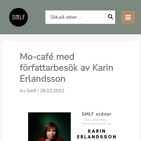
Hoppa
till
Search
innehåll
for:
Mo-café med
författarbesök av Karin
Erlandsson
Av
Smlf
/
28.03.2022