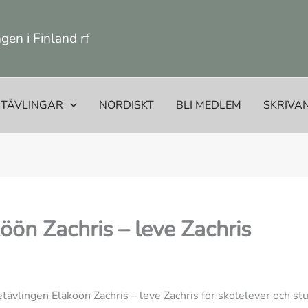
en i Finland rf
TÄVLINGAR
NORDISKT
BLI MEDLEM
SKRIVA
öön Zachris – leve Zachris
tävlingen Eläköön Zachris – leve Zachris för skolelever och st