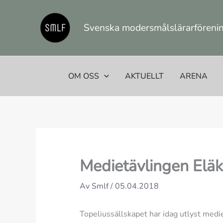
Hoppa
till
Svenska modersmålslärarförening
innehåll
OM OSS
AKTUELLT
ARENA
Medietävlingen Eläk
Av
Smlf
/
05.04.2018
Topeliussällskapet har idag utlyst medie