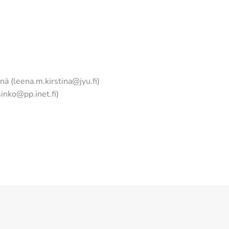
nä (leena.m.kirstina@jyu.fi)
inko@pp.inet.fi)