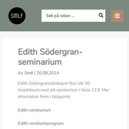
Hoppa
till
Search
innehåll
for:
Edith Södergran-
seminarium
Av
Smlf
/
20.08.2014
Edith Södergransällskapet firar sitt 30-
årsjubileum med ett seminarium i Vasa 13.9. Mer
information finns i bilagorna.
Edith-seminarium
Edith-seminarieprogram