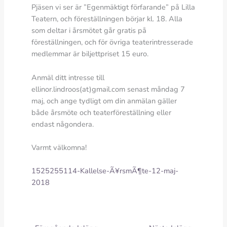
Pjäsen vi ser är ”Egenmäktigt förfarande” på Lilla
Teatern, och föreställningen börjar kl. 18. Alla
som deltar i årsmötet går gratis på
föreställningen, och för övriga teaterintresserade
medlemmar är biljettpriset 15 euro.
Anmäl ditt intresse till
ellinor.lindroos(at)gmail.com senast måndag 7
maj, och ange tydligt om din anmälan gäller
både årsmöte och teaterföreställning eller
endast någondera.
Varmt välkomna!
1525255114-Kallelse-Ã¥rsmÃ¶te-12-maj-
2018