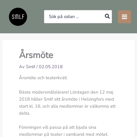
Hoppa
till
Search
innehåll
for:
Årsmöte
Av
Smlf
/
02.05.2018
Årsmöte och teaterkväll
Bästa modersmålslärare! Lördagen den 12 maj
2018 håller Smlf sitt årsmöte i Helsingfors med
start kl. 16, och alla medlemmar är välkomna
att
delta.
Föreningen vill passa på att bjuda sina
medlemmar på teater i samband med mötet.