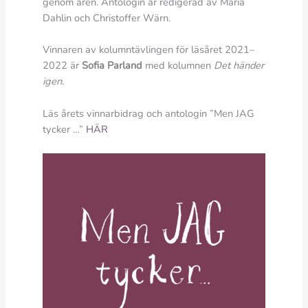
genom åren. Antologin är redigerad av Maria
Dahlin och Christoffer Wärn.
Vinnaren av kolumntävlingen för läsåret 2021–
2022 är
Sofia Parland
med kolumnen
Det händer
igen.
Läs årets vinnarbidrag och antologin ”Men JAG
tycker …”
HÄR