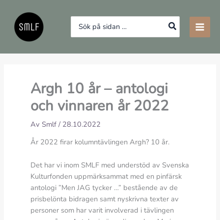
Hoppa
till
Search
innehåll
for:
Argh 10 år – antologi
och vinnaren år 2022
Av
Smlf
/
28.10.2022
År 2022 firar kolumntävlingen Argh? 10 år.
Det har vi inom SMLF med understöd av Svenska
Kulturfonden uppmärksammat med en pinfärsk
antologi ”Men JAG tycker …” bestående av de
prisbelönta bidragen samt nyskrivna texter av
personer som har varit involverad i tävlingen