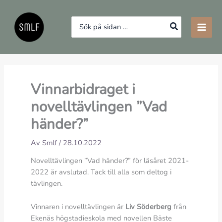
Hoppa
till
Search
innehåll
for:
Vinnarbidraget i
novelltävlingen ”Vad
händer?”
Av
Smlf
/
28.10.2022
Novelltävlingen ”Vad händer?” för läsåret 2021-
2022 är avslutad. Tack till alla som deltog i
tävlingen.
Vinnaren i novelltävlingen är
Liv Söderberg
från
Ekenäs högstadieskola med novellen Bäste