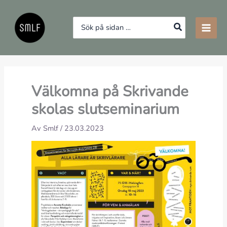
Hoppa
till
Search
innehåll
for:
Välkomna på Skrivande
skolas slutseminarium
Av
Smlf
/
23.03.2023