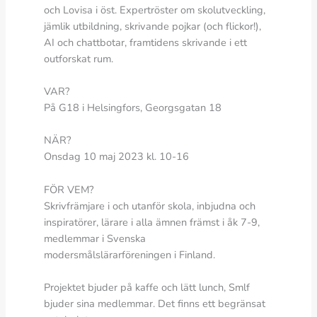
och Lovisa i öst. Expertröster om skolutveckling,
jämlik utbildning, skrivande pojkar (och flickor!),
AI och chattbotar, framtidens skrivande i ett
outforskat rum.
VAR?
På G18 i Helsingfors, Georgsgatan 18
NÄR?
Onsdag 10 maj 2023 kl. 10-16
FÖR VEM?
Skrivfrämjare i och utanför skola, inbjudna och
inspiratörer, lärare i alla ämnen främst i åk 7-9,
medlemmar i Svenska
modersmålslärarföreningen i Finland.
Projektet bjuder på kaffe och lätt lunch, Smlf
bjuder sina medlemmar. Det finns ett begränsat