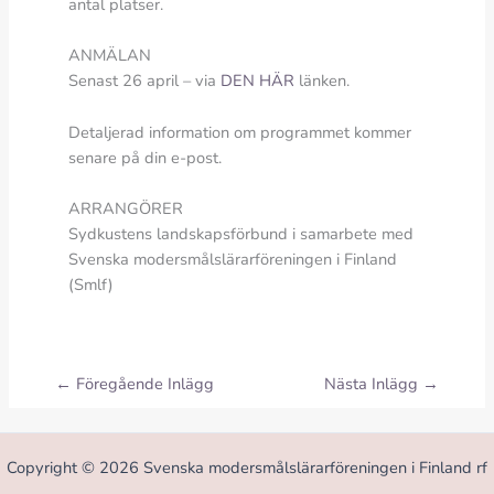
antal platser.
ANMÄLAN
Senast 26 april – via
DEN HÄR
länken.
Detaljerad information om programmet kommer
senare på din e-post.
ARRANGÖRER
Sydkustens landskapsförbund i samarbete med
Svenska modersmålslärarföreningen i Finland
(Smlf)
←
Föregående Inlägg
Nästa Inlägg
→
Copyright © 2026 Svenska modersmålslärarföreningen i Finland rf