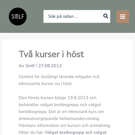
Hoppa
till
Search
innehåll
for:
Två kurser i höst
Av
Smlf
/
27.08.2013
Centret för livslångt lärande erbjuder två
intressanta kurser nu i höst.
Den första kursen börjar 19.9.2013 och
behandlar vidgat textbegrepp och vidgat
konstbegrepp. Det är en intressant kurs om
ämnesövergripande helhetsundervisning.
Närmare information om kursen och anmälning
hittar du här:
Vidgat textbegrepp och vidgat