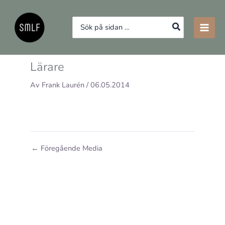
Hoppa
till
Search
innehåll
for:
Lärare
Av
Frank Laurén
/
06.05.2014
←
Föregående Media