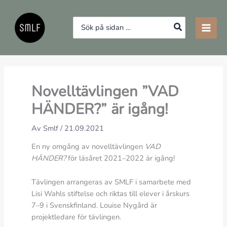
Hoppa
till
Search
innehåll
for:
Novelltävlingen ”VAD
HÄNDER?” är igång!
Av
Smlf
/
21.09.2021
En ny omgång av novelltävlingen
VAD
HÄNDER?
för läsåret 2021–2022 är igång!
Tävlingen arrangeras av SMLF i samarbete med
Lisi Wahls stiftelse och riktas till elever i årskurs
7–9 i Svenskfinland. Louise Nygård är
projektledare för tävlingen.