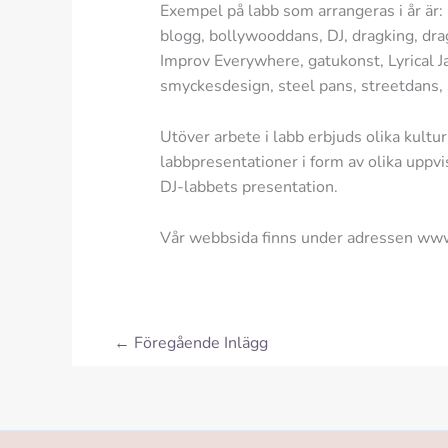
Exempel på labb som arrangeras i år är:
blogg, bollywooddans, DJ, dragking, drag
Improv Everywhere, gatukonst, Lyrical Jaz
smyckesdesign, steel pans, streetdans, s
Utöver arbete i labb erbjuds olika kult
labbpresentationer i form av olika uppv
DJ-labbets presentation.
Vår webbsida finns under adressen www
←
Föregående Inlägg