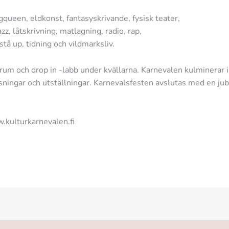
queen, eldkonst, fantasyskrivande, fysisk teater,
z, låtskrivning, matlagning, radio, rap,
tå up, tidning och vildmarksliv.
urrum och drop in -labb under kvällarna. Karnevalen kulminerar 
isningar och utställningar. Karnevalsfesten avslutas med en ju
.kulturkarnevalen.fi