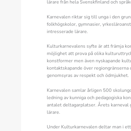
lärare från hela Svenskfinland och språ
Karnevalen riktar sig till unga i den gr
folkhögskolor, gymnasier, yrkesläroanst
intresserade lärare.
Kulturkarnevalens syfte är att främja k
möjlighet att prova på olika kulturuttryc
konstformer men även nyskapande kultur
kontaktskapande över regiongränserna oc
genomsyras av respekt och ödmjukhet.
Karnevalen samlar årligen 500 skolungd
ledning av kunniga och pedagogiska kon
antalet deltagarplatser. Årets karneva
lärare.
Under Kulturkarnevalen deltar man i ett 