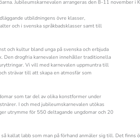
köarna. Jubileumskarnevalen arrangeras den 8-11 november i K
undläggande utbildningens övre klasser,
alter och i svenska språkbadsklasser samt till
onst och kultur bland unga på svenska och erbjuda
k. Den drogfria karnevalen innehåller traditionella
yttringar. Vi vill med karnevalen uppmuntra till
h strävar till att skapa en atmosfär som
omar som tar del av olika konstformer under
stnärer. I och med jubileumskarnevalen utökas
l ger utrymme för 550 deltagande ungdomar och 20
så kallat labb som man på förhand anmäler sig till. Det finns öv