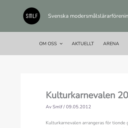
Hoppa
till
Svenska modersmålslärarförening
innehåll
OM OSS
AKTUELLT
ARENA
Kulturkarnevalen 20
Av
Smlf
/
09.05.2012
Kulturkarnevalen arrangeras för tionde 