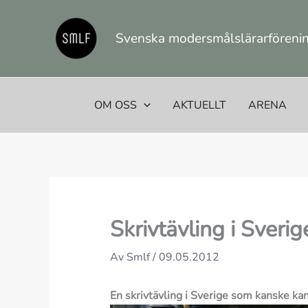
Hoppa
till
Svenska modersmålslärarförening
innehåll
OM OSS
AKTUELLT
ARENA
Skrivtävling i Sverig
Av
Smlf
/
09.05.2012
En skrivtävling i Sverige som kanske kan