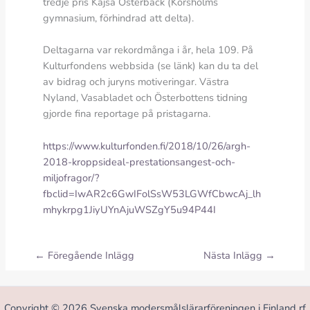
tredje pris Kajsa Österback (Korsholms
gymnasium, förhindrad att delta).
Deltagarna var rekordmånga i år, hela 109. På
Kulturfondens webbsida (se länk) kan du ta del
av bidrag och juryns motiveringar. Västra
Nyland, Vasabladet och Österbottens tidning
gjorde fina reportage på pristagarna.
https://www.kulturfonden.fi/2018/10/26/argh-
2018-kroppsideal-prestationsangest-och-
miljofragor/?
fbclid=IwAR2c6GwIFolSsW53LGWfCbwcAj_lh
mhykrpg1JiyUYnAjuWSZgY5u94P44I
←
Föregående Inlägg
Nästa Inlägg
→
Copyright © 2026 Svenska modersmålslärarföreningen i Finland rf