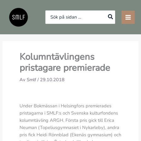
Hoppa
till
Search
innehåll
for:
Kolumntävlingens
pristagare premierade
Av
Smlf
/
29.10.2018
Under Bokmässan i Helsingfors premierades
pristagarna i SMLF:s och Svenska kulturfondens
kolumntävling ARGH. Första pris gick till Erica
Neuman (Topeliusgymnasiet i Nykarleby), andra
pris fick Heidi Rönnblad (Ekenäs gymnasium) och