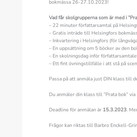
bokmässa 26-27.10.2023!
Vad får skolgrupperna som är med i ”Pra
– 22 minuter författarsamtal på Helsin
– Gratis inträde till Helsingfors bokmäs
– Inkvartering i Helsingfors (för långväg
– En uppsättning om 5 böcker av den bok 
– En skolningsdag inför författarsamtale
– Ett fint övningstillfälle i att stå på sce
Passa på att anmäla just DIN klass till d
Du anmäler din klass till ”Prata bok” vi
Deadline för anmälan är
15.3.2023
. Me
Frågor kan riktas till Barbro Enckell-G