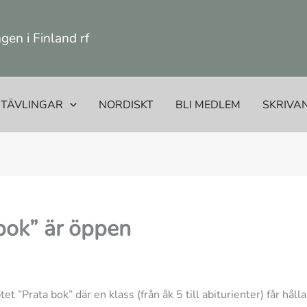
en i Finland rf
TÄVLINGAR
NORDISKT
BLI MEDLEM
SKRIVA
 bok” är öppen
 ”Prata bok” där en klass (från åk 5 till abiturienter) får håll