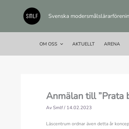
Hoppa
till
Svenska modersmålslärarförening
innehåll
OM OSS
AKTUELLT
ARENA
Anmälan till ”Prata
Av
Smlf
/
14.02.2023
Läscentrum ordnar även detta år konceptet