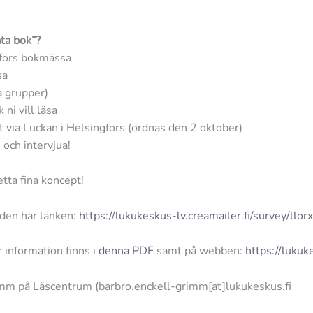
ta bok”?
gfors bokmässa
sa
a grupper)
ni vill läsa
t via Luckan i Helsingfors (ordnas den 2 oktober)
n och intervjua!
etta fina koncept!
a den här länken:
https://lukukeskus-lv.creamailer.fi/survey/llo
r information finns i
denna PDF
samt på webben:
https://lukuk
rimm på Läscentrum (barbro.enckell-grimm[at]lukukeskus.fi