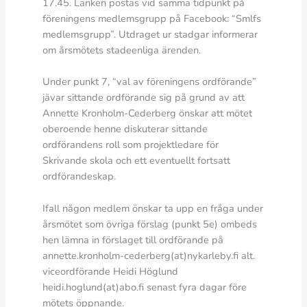
17.45. Länken postas vid samma tidpunkt på
föreningens medlemsgrupp på Facebook: “Smlfs
medlemsgrupp”. Utdraget ur stadgar informerar
om årsmötets stadeenliga ärenden.
Under punkt 7, “val av föreningens ordförande”
jävar sittande ordförande sig på grund av att
Annette Kronholm-Cederberg önskar att mötet
oberoende henne diskuterar sittande
ordförandens roll som projektledare för
Skrivande skola och ett eventuellt fortsatt
ordförandeskap.
Ifall någon medlem önskar ta upp en fråga under
årsmötet som övriga förslag (punkt 5e) ombeds
hen lämna in förslaget till ordförande på
annette.kronholm-cederberg(at)nykarleby.fi alt.
viceordförande Heidi Höglund
heidi.hoglund(at)abo.fi senast fyra dagar före
mötets öppnande.