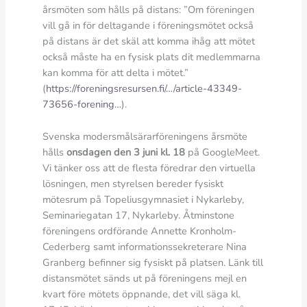
årsmöten som hålls på distans: ”Om föreningen
vill gå in för deltagande i föreningsmötet också
på distans är det skäl att komma ihåg att mötet
också måste ha en fysisk plats dit medlemmarna
kan komma för att delta i mötet.”
(
https://foreningsresursen.fi/…/article-43349-
73656-forening…
).
Svenska modersmålsärarföreningens årsmöte
hålls
onsdagen den 3 juni kl. 18
på GoogleMeet.
Vi tänker oss att de fles
ta föredrar den virtuella
lösningen, men styrelsen bereder fysiskt
mötesrum på Topeliusgymnasiet i Nykarleby,
Seminariegatan 17, Nykarleby.
Åtminstone
föreningens ordförande Annette Kronholm-
Cederberg samt informationssekreterare Nina
Granberg befinner sig fysiskt på platsen. Länk till
distansmötet sänds ut på föreningens mejl en
kvart före mötets öppnande, det vill säga kl.