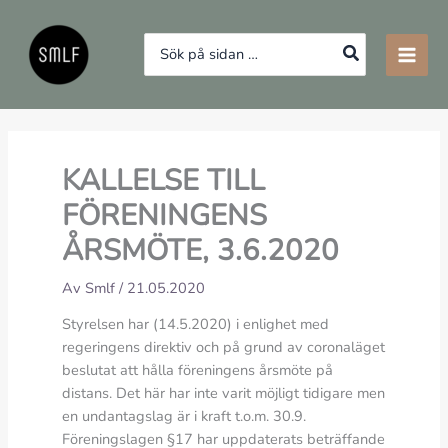
Hoppa
till
Search
innehåll
for:
KALLELSE TILL
FÖRENINGENS
ÅRSMÖTE, 3.6.2020
Av
Smlf
/
21.05.2020
Styrelsen har (14.5.2020) i enlighet med
regeringens direktiv och på grund av coronaläget
beslutat att hålla föreningens årsmöte på
distans. Det här har inte varit möjligt tidigare men
en undantagslag är i kraft t.o.m. 30.9.
Föreningslagen §17 har uppdaterats beträffande